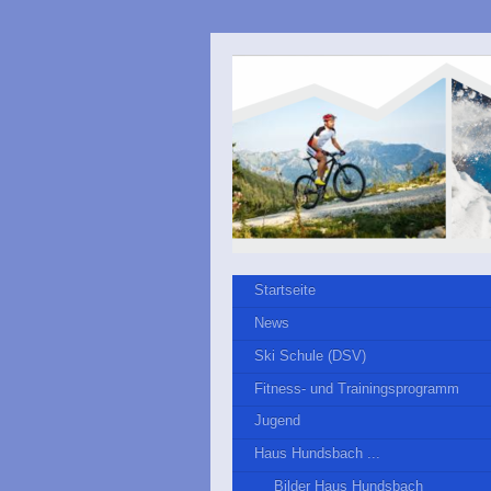
Startseite
News
Ski Schule (DSV)
Fitness- und Trainingsprogramm
Jugend
Haus Hundsbach ...
Bilder Haus Hundsbach