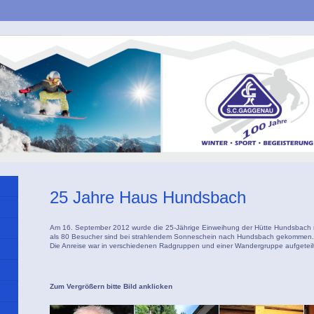
25 Jahre Haus Hundsbach
Am 16. September 2012 wurde die 25-Jährige Einweihung der Hütte Hundsbach mi
als 80 Besucher sind bei strahlendem Sonneschein nach Hundsbach gekommen
Die Anreise war in verschiedenen Radgruppen und einer Wandergruppe aufgeteil
Zum Vergrößern bitte Bild anklicken